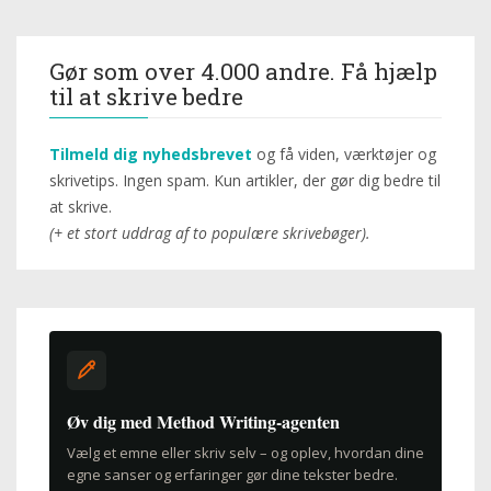
Gør som over 4.000 andre. Få hjælp
til at skrive bedre
Tilmeld dig nyhedsbrevet
og få viden, værktøjer og
skrivetips. Ingen spam. Kun artikler, der gør dig bedre til
at skrive.
(+ et stort uddrag af to populære skrivebøger).
Øv dig med Method Writing-agenten
Vælg et emne eller skriv selv – og oplev, hvordan dine
egne sanser og erfaringer gør dine tekster bedre.