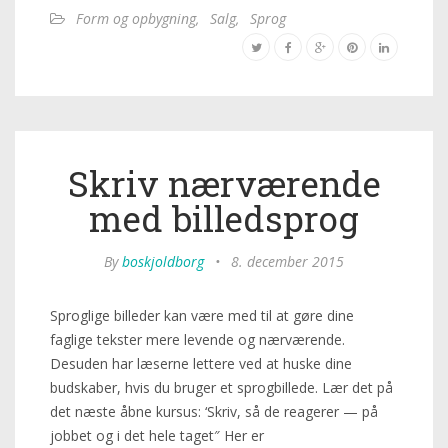
Form og opbygning
,
Salg
,
Sprog
Skriv nærværende
med billedsprog
By
boskjoldborg
•
8. december 2015
Sproglige billeder kan være med til at gøre dine
faglige tekster mere levende og nærværende.
Desuden har læserne lettere ved at huske dine
budskaber, hvis du bruger et sprogbillede. Lær det på
det næste åbne kursus: ‘Skriv, så de reagerer — på
jobbet og i det hele taget″ Her er