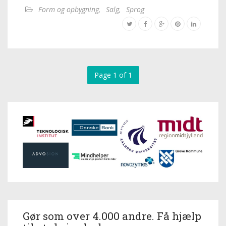
Form og opbygning
,
Salg
,
Sprog
Page 1 of 1
Gør som over 4.000 andre. Få hjælp