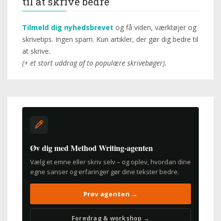
til at skrive bedre
Tilmeld dig nyhedsbrevet
og få viden, værktøjer og
skrivetips. Ingen spam. Kun artikler, der gør dig bedre til
at skrive.
(+ et stort uddrag af to populære skrivebøger).
Øv dig med Method Writing-agenten
Vælg et emne eller skriv selv – og oplev, hvordan dine
egne sanser og erfaringer gør dine tekster bedre.
Prøv agenten →
Foredrag & workshop →